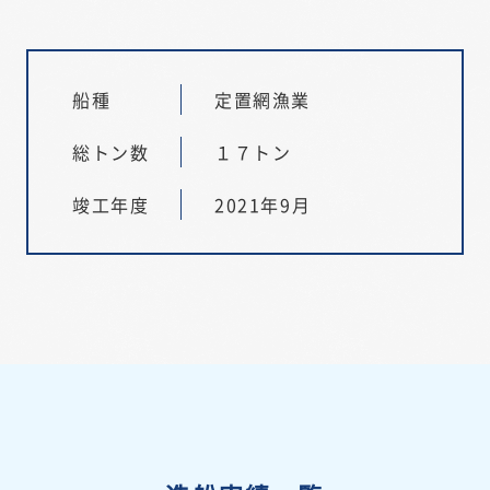
船種
定置網漁業
総トン数
１７トン
竣工年度
2021年9月